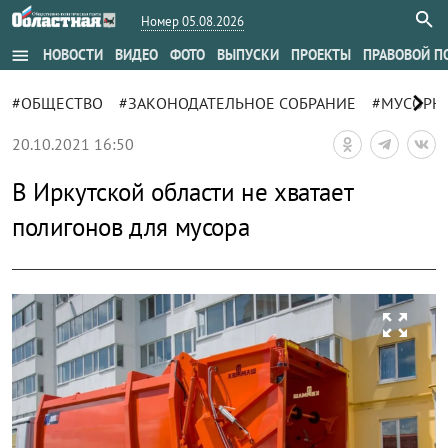
Номер 05.08.2026
menu
НОВОСТИ
ВИДЕО
ФОТО
ВЫПУСКИ
ПРОЕКТЫ
ПРАВОВОЙ П
chevron_right
#ОБЩЕСТВО
#ЗАКОНОДАТЕЛЬНОЕ СОБРАНИЕ
#МУСОРН
20.10.2021 16:50
В Иркутской области не хватает
полигонов для мусора
zoom_out_map