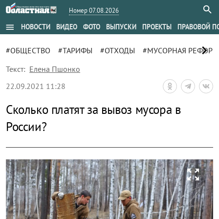
Номер 07.08.2026
menu
НОВОСТИ
ВИДЕО
ФОТО
ВЫПУСКИ
ПРОЕКТЫ
ПРАВОВОЙ П
chevron_right
#ОБЩЕСТВО
#ТАРИФЫ
#ОТХОДЫ
#МУСОРНАЯ РЕФОРМ
Текст:
Елена Пшонко
22.09.2021 11:28
Сколько платят за вывоз мусора в
России?
zoom_out_map