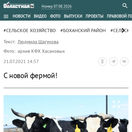
Номер 07.08.2026
menu
НОВОСТИ
ВИДЕО
ФОТО
ВЫПУСКИ
ПРОЕКТЫ
ПРАВОВОЙ П
chevron_right
#СЕЛЬСКОЕ ХОЗЯЙСТВО
#БОХАНСКИЙ РАЙОН
#СЕЛЬСК
Текст:
Людмила Шагунова
Фото:
архив КФХ Хасановых
21.07.2021 14:57
С новой фермой!
zoom_out_map