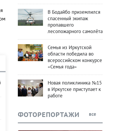
ля
В Бодайбо приземлился
спасенный экипаж
ном
пропавшего
лесопожарного самолёта
Семья из Иркутской
области победила во
всероссийском конкурсе
«Семья года»
й
Новая поликлиника №15
в Иркутске приступает к
работе
ФОТОРЕПОРТАЖИ
все