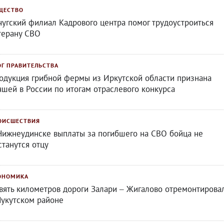
ЩЕСТВО
чугский филиал Кадрового центра помог трудоустроиться
терану СВО
ОГ ПРАВИТЕЛЬСТВА
одукция грибной фермы из Иркутской области признана
чшей в России по итогам отраслевого конкурса
ОИСШЕСТВИЯ
Нижнеудинске выплаты за погибшего на СВО бойца не
станутся отцу
ОНОМИКА
вять километров дороги Залари – Жигалово отремонтирова
Нукутском районе