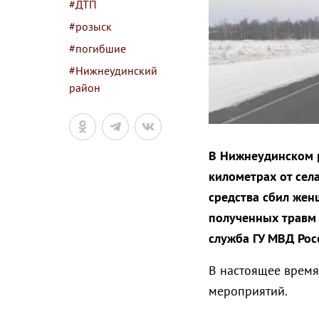
#ДТП
#розыск
#погибшие
#Нижнеудинский
район
В Нижнеудинском р
километрах от сел
средства сбил жен
полученных травм 
служба ГУ МВД Рос
В настоящее время
мероприятий.