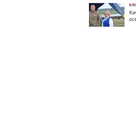
БЛ
Ка
ос