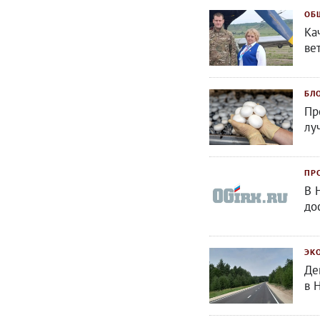
ОБ
Ка
ве
БЛ
Пр
лу
ПР
В 
до
ЭК
Де
в 