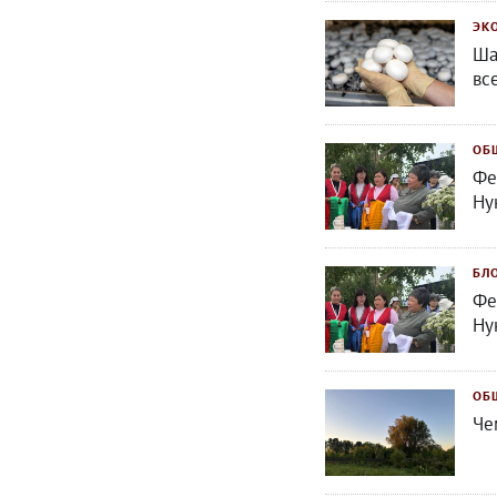
ЭК
Ша
вс
ОБ
Фе
Ну
БЛ
Фе
Ну
ОБ
Че