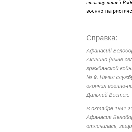
столицу нашей Роди
военно-патриотич
Справка:
Афанасий Белобор
Акинино (ныне се
гражданской войн
№ 9. Начал служб
окончил военно-п
Дальний Восток.
В октябре 1941 г
Афанасия Белобо
отличилась, защи