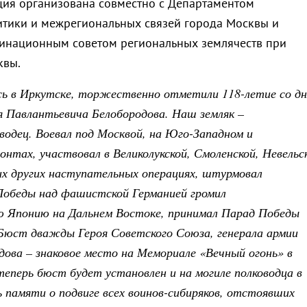
ция организована совместно с Департаментом
тики и межрегиональных связей города Москвы и
инационным советом региональных землячеств при
квы.
есь в Иркутске, торжественно отметили 118-летие со дн
 Павлантьевича Белобородова. Наш земляк –
одец. Воевал под Москвой, на Юго-Западном и
нтах, участвовал в Великолукской, Смоленской, Невельс
их других наступательных операциях, штурмовал
 Победы над фашистской Германией громил
 Японию на Дальнем Востоке, принимал Парад Победы
 Бюст дважды Героя Советского Союза, генерала армии
ова – знаковое место на Мемориале «Вечный огонь» в
теперь бюст будет установлен и на могиле полководца в
ь памяти о подвиге всех воинов-сибиряков, отстоявших