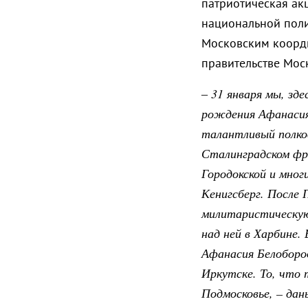
патриотическая ак
национальной поли
Московским коорд
правительстве Мос
31 января мы, зд
–
рождения Афанасия
талантливый полков
Сталинградском фро
Городокской и мног
Кенигсберг. После
милитаристическую
над ней в Харбине.
Афанасия Белобород
Иркутске. То, что 
Подмосковье, – дан