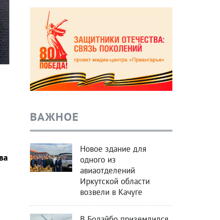
ВАЖНОЕ
Новое здание для
ва
одного из
авиаотделений
Иркутской области
возвели в Качуге
В Бодайбо приземлился