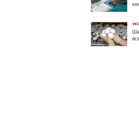
ко
ЭК
Ша
вс