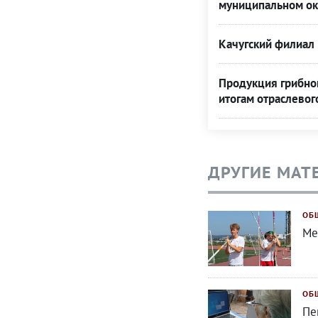
муниципальном ок
Качугский филиал 
Продукция грибной
итогам отраслевог
ДРУГИЕ МАТ
ОБ
Ме
ОБ
Пе