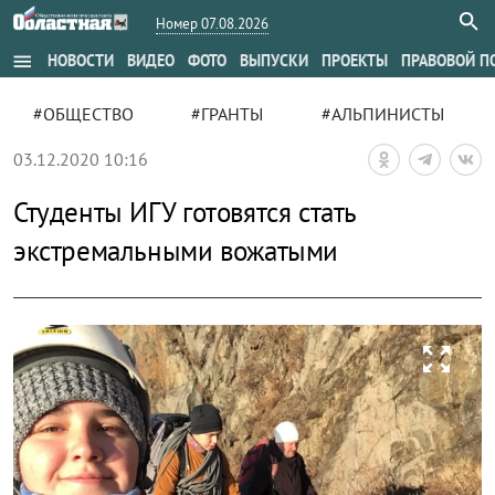
Номер 07.08.2026
menu
НОВОСТИ
ВИДЕО
ФОТО
ВЫПУСКИ
ПРОЕКТЫ
ПРАВОВОЙ П
#ОБЩЕСТВО
#ГРАНТЫ
#АЛЬПИНИСТЫ
03.12.2020 10:16
Студенты ИГУ готовятся стать
экстремальными вожатыми
zoom_out_map