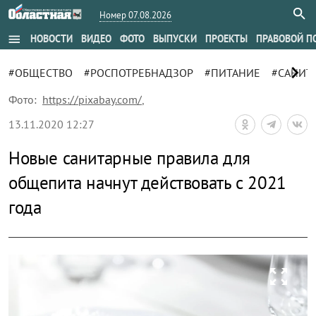
Номер 07.08.2026
menu
НОВОСТИ
ВИДЕО
ФОТО
ВЫПУСКИ
ПРОЕКТЫ
ПРАВОВОЙ П
chevron_right
#ОБЩЕСТВО
#РОСПОТРЕБНАДЗОР
#ПИТАНИЕ
#САНИТ
Фото:
https://pixabay.com/
,
13.11.2020 12:27
Новые санитарные правила для
общепита начнут действовать с 2021
года
zoom_out_map