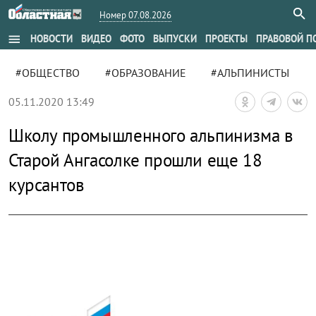
Номер 07.08.2026
menu
НОВОСТИ
ВИДЕО
ФОТО
ВЫПУСКИ
ПРОЕКТЫ
ПРАВОВОЙ П
#ОБЩЕСТВО
#ОБРАЗОВАНИЕ
#АЛЬПИНИСТЫ
05.11.2020 13:49
Школу промышленного альпинизма в
Старой Ангасолке прошли еще 18
курсантов
zoom_out_map