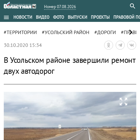
Номер 07.08.2026
menu
НОВОСТИ
ВИДЕО
ФОТО
ВЫПУСКИ
ПРОЕКТЫ
ПРАВОВОЙ П
chevron_right
#ТЕРРИТОРИИ
#УСОЛЬСКИЙ РАЙОН
#ДОРОГИ
#ПРАВИ
30.10.2020 15:34
В Усольском районе завершили ремонт
двух автодорог
zoom_out_map