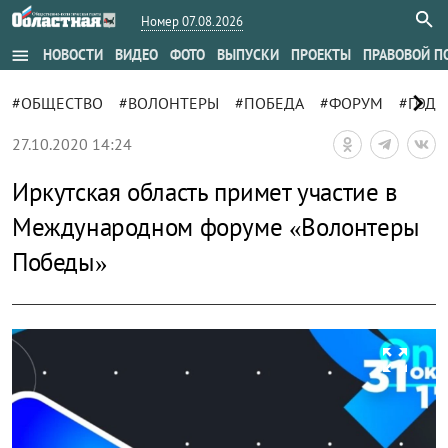
Номер 07.08.2026
menu
НОВОСТИ
ВИДЕО
ФОТО
ВЫПУСКИ
ПРОЕКТЫ
ПРАВОВОЙ П
chevron_right
#ОБЩЕСТВО
#ВОЛОНТЕРЫ
#ПОБЕДА
#ФОРУМ
#ГОД 
27.10.2020 14:24
Иркутская область примет участие в
Международном форуме «Волонтеры
Победы»
zoom_out_map