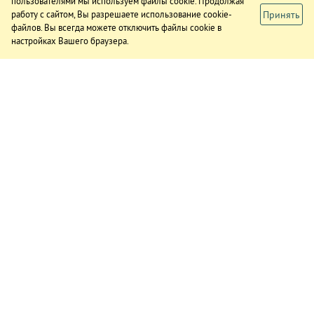
пользователями мы используем файлы cookie. Продолжая
Принять
работу с сайтом, Вы разрешаете использование cookie-
файлов. Вы всегда можете отключить файлы cookie в
настройках Вашего браузера.
ИЗДАНИЕ
О газете
Подписка
Реклама в газете