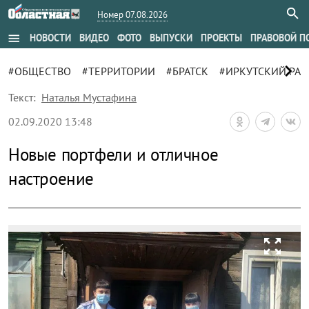
Номер 07.08.2026
menu
НОВОСТИ
ВИДЕО
ФОТО
ВЫПУСКИ
ПРОЕКТЫ
ПРАВОВОЙ П
chevron_right
#ОБЩЕСТВО
#ТЕРРИТОРИИ
#БРАТСК
#ИРКУТСКИЙ РА
Текст:
Наталья Мустафина
02.09.2020 13:48
Новые портфели и отличное
настроение
zoom_out_map