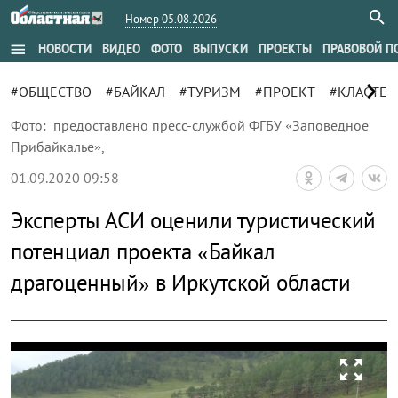
Номер 05.08.2026
menu
НОВОСТИ
ВИДЕО
ФОТО
ВЫПУСКИ
ПРОЕКТЫ
ПРАВОВОЙ П
chevron_right
#ОБЩЕСТВО
#БАЙКАЛ
#ТУРИЗМ
#ПРОЕКТ
#КЛАСТЕР
Фото:
предоставлено пресс-службой ФГБУ «Заповедное
Прибайкалье»
,
01.09.2020 09:58
Эксперты АСИ оценили туристический
потенциал проекта «Байкал
драгоценный» в Иркутской области
zoom_out_map