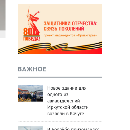
ВАЖНОЕ
н
Новое здание для
одного из
авиаотделений
Иркутской области
возвели в Качуге
В Бодайбо приземлился