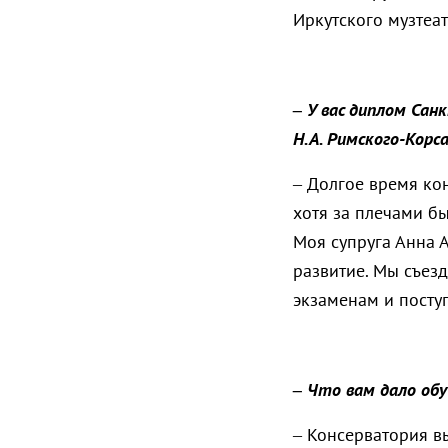
Иркутского музтеа
– У вас диплом Сан
Н.А. Римского-Корс
– Долгое время ко
хотя за плечами бы
Моя супруга Анна 
развитие. Мы съезд
экзаменам и посту
– Что вам дало обу
– Консерватория в