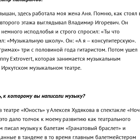
лышан, здесь работала моя жена Аня. Помню, как стоял 
а второго этажа выглядывал Владимир Игоревич. Он
 немного исподлобья и строго спросил: «Ты что
ил: «Музыкальную школу». Он: «А я – консупитерскую».
гримах» три с половиной года гитаристом. Потом ушел
ппу Extrovert, которая занимается музыкальным
Иркутском музыкальном театре.
, к которому вы написали музыку?
в театре «Юность» у Алексея Худякова в спектакле «Ноч
это дало толчок к моему развитию как театрального
м писал музыку к балетам «Гранатовый браслет» и
данные в тандеме в то время главным балетмейстером