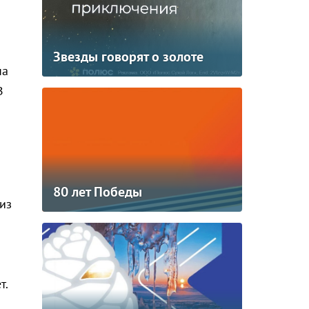
Звезды говорят о золоте
на
В
80 лет Победы
из
т.