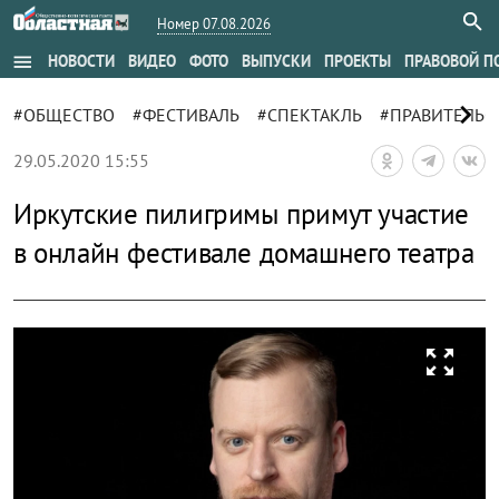
Номер 07.08.2026
menu
НОВОСТИ
ВИДЕО
ФОТО
ВЫПУСКИ
ПРОЕКТЫ
ПРАВОВОЙ П
chevron_right
#ОБЩЕСТВО
#ФЕСТИВАЛЬ
#СПЕКТАКЛЬ
#ПРАВИТЕЛЬС
29.05.2020 15:55
Иркутские пилигримы примут участие
в онлайн фестивале домашнего театра
zoom_out_map