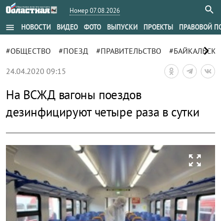
Номер 07.08.2026
menu
НОВОСТИ
ВИДЕО
ФОТО
ВЫПУСКИ
ПРОЕКТЫ
ПРАВОВОЙ П
chevron_right
#ОБЩЕСТВО
#ПОЕЗД
#ПРАВИТЕЛЬСТВО
#БАЙКАЛЬСКА
24.04.2020 09:15
На ВСЖД вагоны поездов
дезинфицируют четыре раза в сутки
zoom_out_map