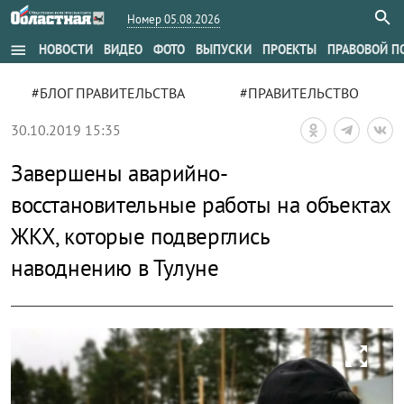
Номер 05.08.2026
menu
НОВОСТИ
ВИДЕО
ФОТО
ВЫПУСКИ
ПРОЕКТЫ
ПРАВОВОЙ П
#БЛОГ ПРАВИТЕЛЬСТВА
#ПРАВИТЕЛЬСТВО
30.10.2019 15:35
Завершены аварийно-
восстановительные работы на объектах
ЖКХ, которые подверглись
наводнению в Тулуне
zoom_out_map