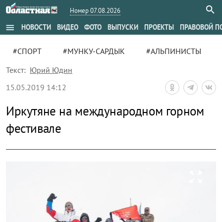
Номер 07.08.2026
menu
НОВОСТИ
ВИДЕО
ФОТО
ВЫПУСКИ
ПРОЕКТЫ
ПРАВОВОЙ П
#СПОРТ
#МУНКУ-САРДЫК
#АЛЬПИНИСТЫ
Текст:
Юрий Юдин
15.05.2019 14:12
Иркутяне на международном горном
фестивале
zoom_out_map