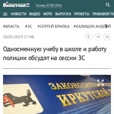
Номер 07.08.2026
menu
НОВОСТИ
ВИДЕО
ФОТО
ВЫПУСКИ
ПРОЕКТЫ
ПРАВОВОЙ П
chevron_right
#ВЛАСТЬ
#ЗС
#СЕРГЕЙ БРИЛКА
#КАЛИЩУК АНДРЕЙ
18.03.2019 17:48
Односменную учебу в школе и работу
полиции обсудят на сессии ЗС
zoom_out_map