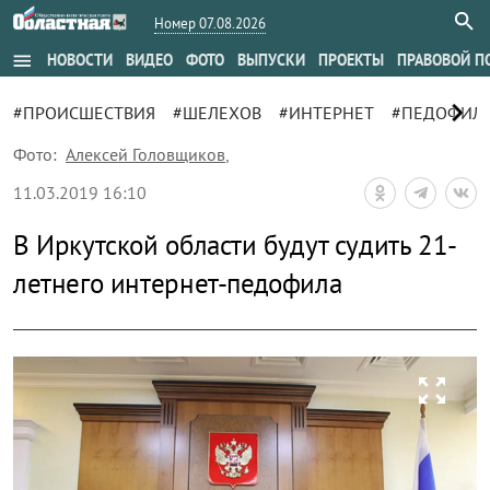
Номер 07.08.2026
menu
НОВОСТИ
ВИДЕО
ФОТО
ВЫПУСКИ
ПРОЕКТЫ
ПРАВОВОЙ П
chevron_right
#ПРОИСШЕСТВИЯ
#ШЕЛЕХОВ
#ИНТЕРНЕТ
#ПЕДОФИЛ
Фото:
Алексей Головщиков
,
11.03.2019 16:10
В Иркутской области будут судить 21-
летнего интернет-педофила
zoom_out_map