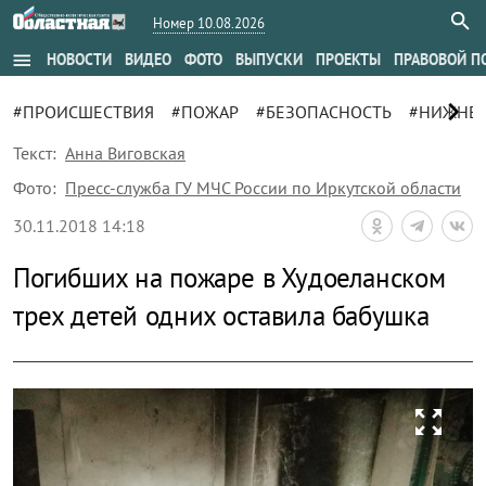
Номер 10.08.2026
menu
НОВОСТИ
ВИДЕО
ФОТО
ВЫПУСКИ
ПРОЕКТЫ
ПРАВОВОЙ П
chevron_right
#ПРОИСШЕСТВИЯ
#ПОЖАР
#БЕЗОПАСНОСТЬ
#НИЖНЕУ
Текст:
Анна Виговская
Фото:
Пресс-служба ГУ МЧС России по Иркутской области
30.11.2018 14:18
Погибших на пожаре в Худоеланском
трех детей одних оставила бабушка
zoom_out_map