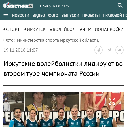
Номер 07.08.2026
menu
НОВОСТИ
ВИДЕО
ФОТО
ВЫПУСКИ
ПРОЕКТЫ
ПРАВОВОЙ П
chevron_right
#СПОРТ
#ИРКУТСК
#ВОЛЕЙБОЛ
#ЧЕМПИОНАТ РОССИИ
Фото:
министерства спорта Иркутской области
,
19.11.2018 11:07
Иркутские волейболистки лидируют во
втором туре чемпионата России
zoom_out_map