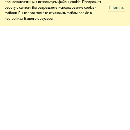
пользователями мы используем файлы cookie. Продолжая
Принять
работу с сайтом, Вы разрешаете использование cookie-
файлов. Вы всегда можете отключить файлы cookie в
настройках Вашего браузера.
ИЗДАНИЕ
О газете
Подписка
Реклама в газете