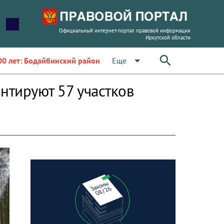
Официальный интернет-портал правовой информации
Иркутской области
arrow_drop_down
Еще
00 лет: Бодайбинский район
нтируют 57 участков