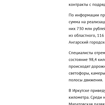
контракты с подряд
По информации пре
сумма на реализаци
них 730 млн рубле
из областного, 116
Ангарский городск
Специалисты отрем
состояние 98,4 кил
происходят дорожн
светофоры, камеры
полосы движения.
В Иркутске привед
километра. Среди 
Маратовская развяз