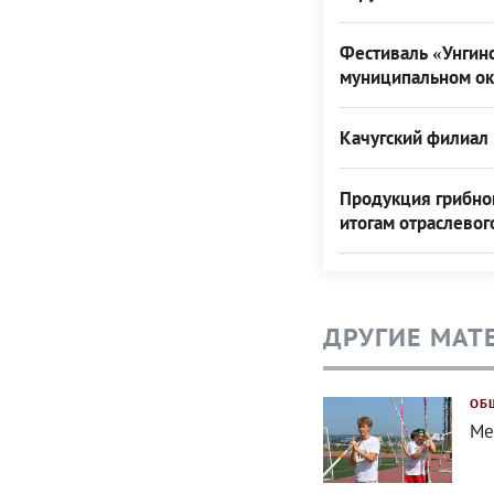
Фестиваль «Унгинс
муниципальном ок
Качугский филиал 
Продукция грибной
итогам отраслевог
ДРУГИЕ МАТ
ОБ
Ме