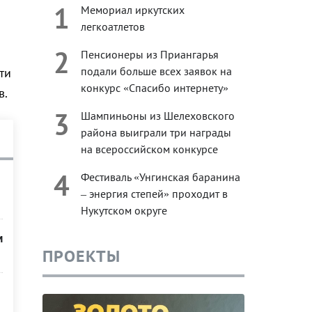
1
Мемориал иркутских
легкоатлетов
2
Пенсионеры из Приангарья
подали больше всех заявок на
ти
конкурс «Спасибо интернету»
в.
3
Шампиньоны из Шелеховского
района выиграли три награды
на всероссийском конкурсе
4
Фестиваль «Унгинская баранина
– энергия степей» проходит в
Нукутском округе
м
ПРОЕКТЫ