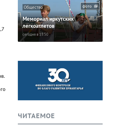
фото
Общество
Мемориал иркутских
легкоатлетов
,7
сегодня в 13:50
в.
ого
ЧИТАЕМОЕ