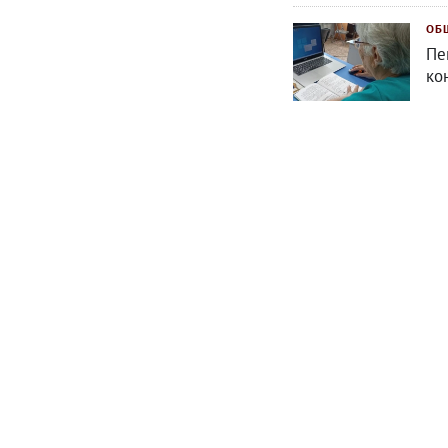
ОБ
Пе
ко