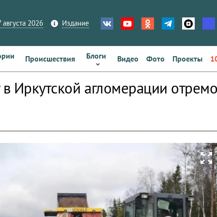
 августа 2026
Издание
ории
Блоги
Происшествия
Видео
Фото
Проекты
1
у в Иркутской агломерации отремо
zoom_out_map