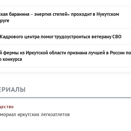
кая баранина – энергия степей» проходит в Нукутском
руге
Кадрового центра помог трудоустроиться ветерану СВО
 фермы из Иркутской области признана лучшей в России по
о конкурса
ЕРИАЛЫ
ЩЕСТВО
мориал иркутских легкоатлетов