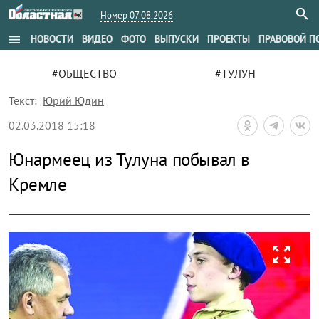
Номер 07.08.2026
menu
НОВОСТИ
ВИДЕО
ФОТО
ВЫПУСКИ
ПРОЕКТЫ
ПРАВОВОЙ П
#ОБЩЕСТВО
#ТУЛУН
Текст:
Юрий Юдин
02.03.2018 15:18
Юнармеец из Тулуна побывал в
Кремле
zoom_out_map