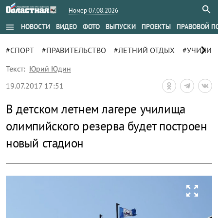
Номер 07.08.2026
menu
НОВОСТИ
ВИДЕО
ФОТО
ВЫПУСКИ
ПРОЕКТЫ
ПРАВОВОЙ П
chevron_right
#СПОРТ
#ПРАВИТЕЛЬСТВО
#ЛЕТНИЙ ОТДЫХ
#УЧИЛИЩ
Текст:
Юрий Юдин
19.07.2017 17:51
В детском летнем лагере училища
олимпийского резерва будет построен
новый стадион
zoom_out_map