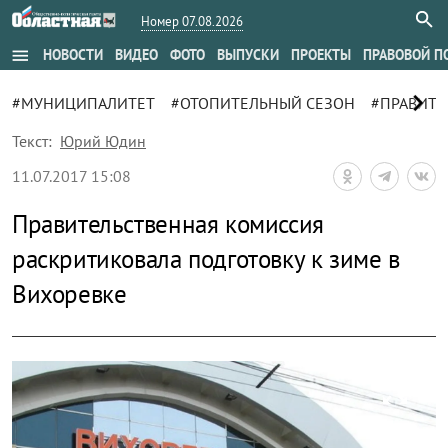
Номер 07.08.2026
menu
НОВОСТИ
ВИДЕО
ФОТО
ВЫПУСКИ
ПРОЕКТЫ
ПРАВОВОЙ П
chevron_right
#МУНИЦИПАЛИТЕТ
#ОТОПИТЕЛЬНЫЙ СЕЗОН
#ПРАВИТЕ
Текст:
Юрий Юдин
11.07.2017 15:08
Правительственная комиссия
раскритиковала подготовку к зиме в
Вихоревке
zoom_out_map