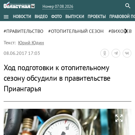
Номер 07.08.2026
menu
НОВОСТИ
ВИДЕО
ФОТО
ВЫПУСКИ
ПРОЕКТЫ
ПРАВОВОЙ П
chevron_right
#ПРАВИТЕЛЬСТВО
#ОТОПИТЕЛЬНЫЙ СЕЗОН
#ВИХОРЕВК
Текст:
Юрий Юдин
08.06.2017 17:03
Ход подготовки к отопительному
сезону обсудили в правительстве
Приангарья
zoom_out_map