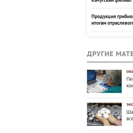
Качугский филиал 
Продукция грибной
итогам отраслевог
ДРУГИЕ МАТ
ОБ
Пе
ко
ЭК
Ша
вс