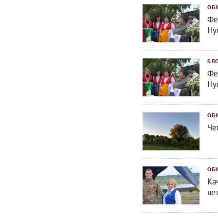
ОБ
Фе
Ну
БЛ
Фе
Ну
ОБ
Че
ОБ
Ка
ве