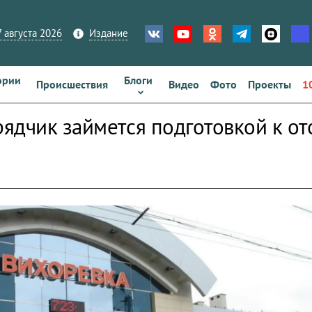
 августа 2026
Издание
ории
Блоги
Происшествия
Видео
Фото
Проекты
1
ядчик займется подготовкой к от
zoom_out_map