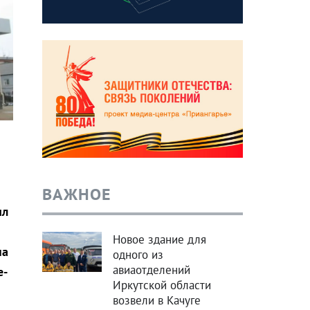
ВАЖНОЕ
ил
Новое здание для
на
одного из
авиаотделений
е-
Иркутской области
возвели в Качуге