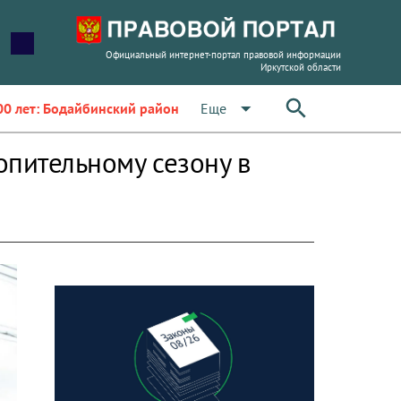
Официальный интернет-портал правовой информации
Иркутской области
arrow_drop_down
Еще
00 лет: Бодайбинский район
опительному сезону в