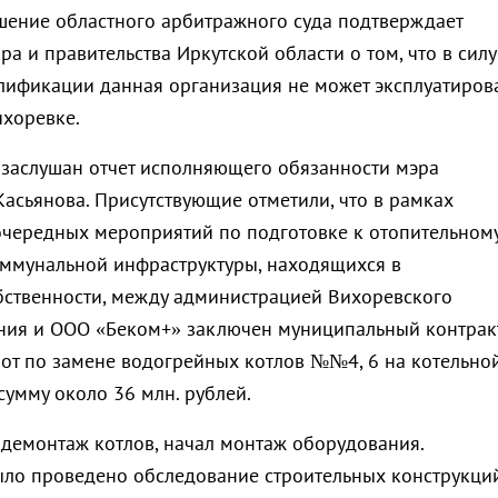
шение областного арбитражного суда подтверждает
а и правительства Иркутской области о том, что в силу
лификации данная организация не может эксплуатиров
ихоревке.
заслушан отчет исполняющего обязанности мэра
Касьянова. Присутствующие отметили, что в рамках
чередных мероприятий по подготовке к отопительном
оммунальной инфраструктуры, находящихся в
ственности, между администрацией Вихоревского
ния и ООО «Беком+» заключен муниципальный контрак
от по замене водогрейных котлов №№4, 6 на котельно
сумму около 36 млн. рублей.
демонтаж котлов, начал монтаж оборудования.
ло проведено обследование строительных конструкци