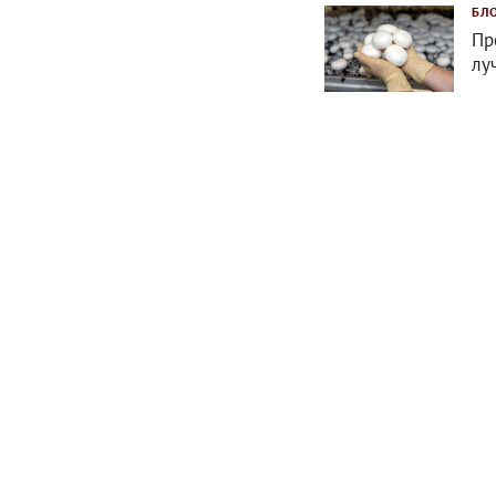
БЛ
Пр
лу