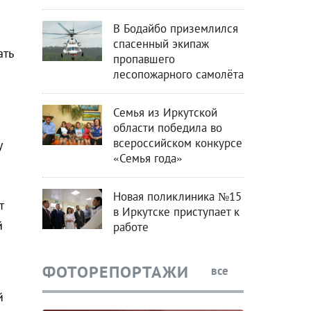
В Бодайбо приземлился
спасенный экипаж
ать
пропавшего
лесопожарного самолёта
Семья из Иркутской
области победила во
всероссийском конкурсе
у
«Семья года»
Новая поликлиника №15
т
в Иркутске приступает к
й
работе
ФОТОРЕПОРТАЖИ
все
й