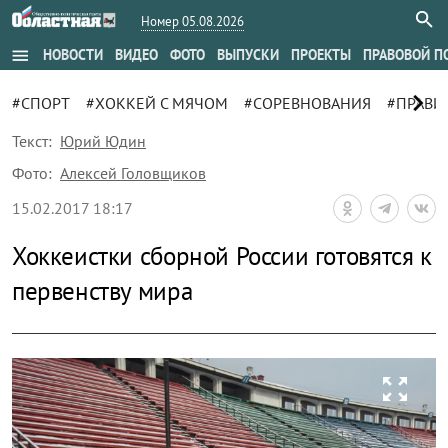
Номер 05.08.2026
menu
НОВОСТИ
ВИДЕО
ФОТО
ВЫПУСКИ
ПРОЕКТЫ
ПРАВОВОЙ П
chevron_right
#СПОРТ
#ХОККЕЙ С МЯЧОМ
#СОРЕВНОВАНИЯ
#ПРАВИ
Текст:
Юрий Юдин
Фото:
Алексей Головщиков
15.02.2017 18:17
Хоккеистки сборной России готовятся к
первенству мира
zoom_out_map