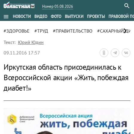
Номер 05.08.2026
menu
НОВОСТИ
ВИДЕО
ФОТО
ВЫПУСКИ
ПРОЕКТЫ
ПРАВОВОЙ П
chevron_right
#ЗДОРОВЬЕ
#ТРУД
#ПРАВИТЕЛЬСТВО
#САХАРНЫЙ ДИА
Текст:
Юрий Юдин
09.11.2016 17:57
Иркутская область присоединилась к
Всероссийской акции «Жить, побеждая
диабет!»
zoom_out_map