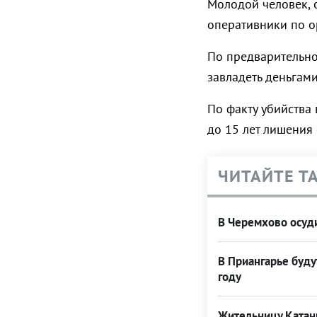
Молодой человек, с
оперативники по о
По предварительно
завладеть деньгами
По факту убийства
до 15 лет лишения
ЧИТАЙТЕ Т
В Черемхово осуди
В Приангарье буду
году
Жительницу Катанг