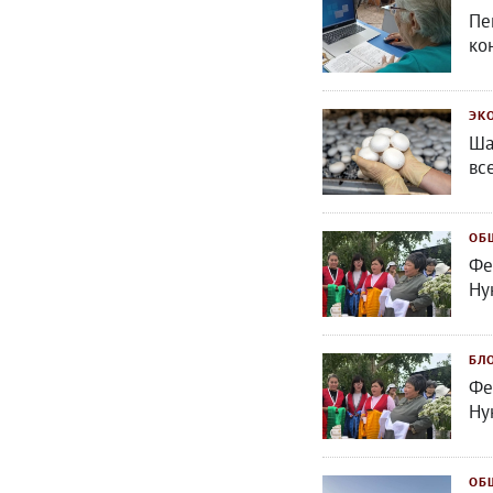
Пе
ко
ЭК
Ша
вс
ОБ
Фе
Ну
БЛ
Фе
Ну
ОБ