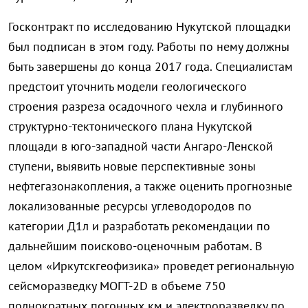
Госконтракт по исследованию Нукутской площадки
был подписан в этом году. Работы по нему должны
быть завершены до конца 2017 года. Специалистам
предстоит уточнить модели геологического
строения разреза осадочного чехла и глубинного
структурно-текто
нического плана Нукутской
площади в юго-западной части Ангаро-Ленской
ступени, выявить новые перспективные зоны
нефтегазонакопле
ния, а также оценить прогнозные
локализованные ресурсы углеводородов по
категории Д1л и разработать рекомендации по
дальнейшим поисково-оценочн
ым работам. В
целом «Иркутскгеофизик
а» проведет региональную
сейсморазведку MOГT-2D в объеме 750
полнократных погонных км и электроразведку по