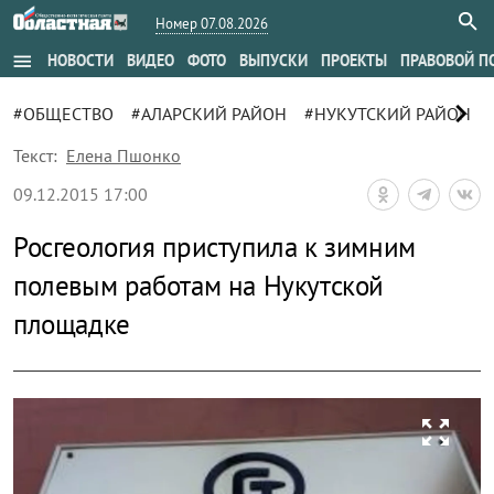
Номер 07.08.2026
menu
НОВОСТИ
ВИДЕО
ФОТО
ВЫПУСКИ
ПРОЕКТЫ
ПРАВОВОЙ П
chevron_right
#ОБЩЕСТВО
#АЛАРСКИЙ РАЙОН
#НУКУТСКИЙ РАЙОН
Текст:
Елена Пшонко
09.12.2015 17:00
Росгеология приступила к зимним
полевым работам на Нукутской
площадке
zoom_out_map