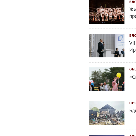
БЛ
Жи
пр
БЛ
VI
Ир
ОБ
«С
ПР
Бд