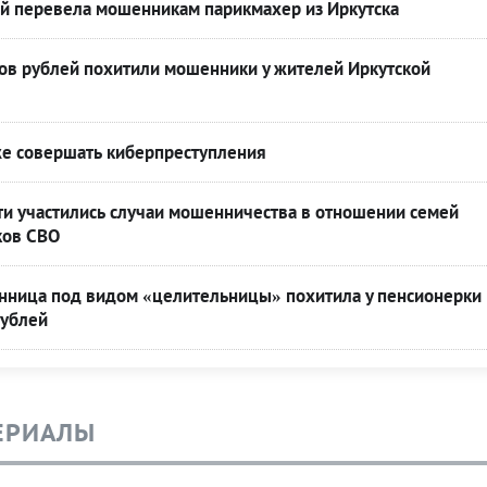
ей перевела мошенникам парикмахер из Иркутска
ов рублей похитили мошенники у жителей Иркутской
же совершать киберпреступления
ти участились случаи мошенничества в отношении семей
ков СВО
ница под видом «целительницы» похитила у пенсионерки
рублей
ЕРИАЛЫ