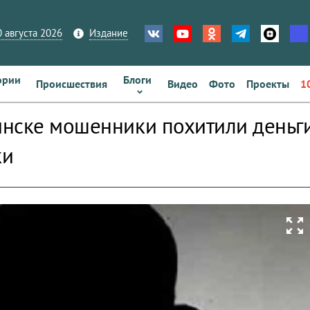
 августа 2026
Издание
ории
Блоги
Происшествия
Видео
Фото
Проекты
1
нске мошенники похитили деньги
ки
zoom_out_map