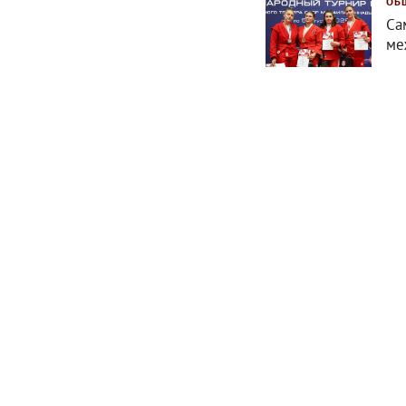
ОБ
Са
ме