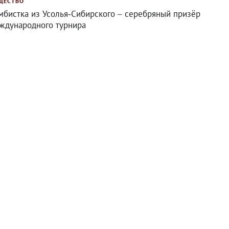
ЩЕСТВО
мбистка из Усолья‑Сибирского – серебряный призёр
ждународного турнира