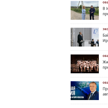
ОБ
В 
пр
ЭК
Ба
Ир
ОБ
Жи
пр
ОБ
Пр
ав