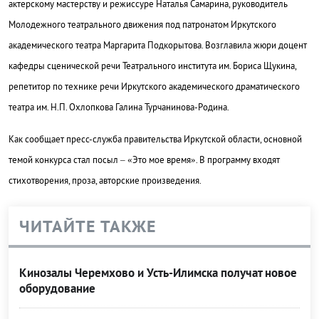
актерскому мастерству и режиссуре Наталья Самарина, руководитель
Молодежного театрального движения под патронатом Иркутского
академического театра Маргарита Подкорытова.
Возглавила жюри доцент
кафедры сценической речи Театрального института им. Бориса Щукина,
репетитор по технике речи Иркутского академического драматического
театра им. Н.П. Охлопкова
Галина Турчанинова-Родина.
Как сообщает пресс-служба правительства Иркутской области, о
сновной
темой конкурса стал посыл –
«Это мое время».
В программу входят
стихотворения, проза, авторские произведения.
ЧИТАЙТЕ ТАКЖЕ
Кинозалы Черемхово и Усть-Илимска получат новое
оборудование