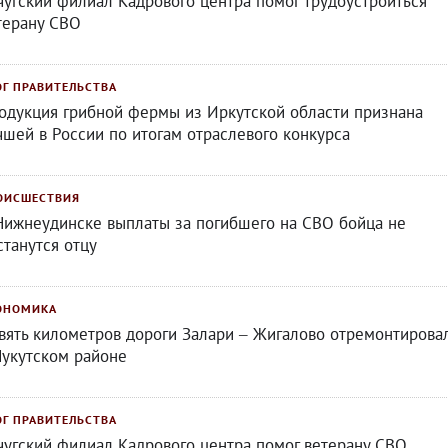
чугский филиал Кадрового центра помог трудоустроиться
терану СВО
ОГ ПРАВИТЕЛЬСТВА
одукция грибной фермы из Иркутской области признана
чшей в России по итогам отраслевого конкурса
ОИСШЕСТВИЯ
Нижнеудинске выплаты за погибшего на СВО бойца не
станутся отцу
ОНОМИКА
вять километров дороги Залари – Жигалово отремонтирова
Нукутском районе
ОГ ПРАВИТЕЛЬСТВА
чугский филиал Кадрового центра помог ветерану СВО