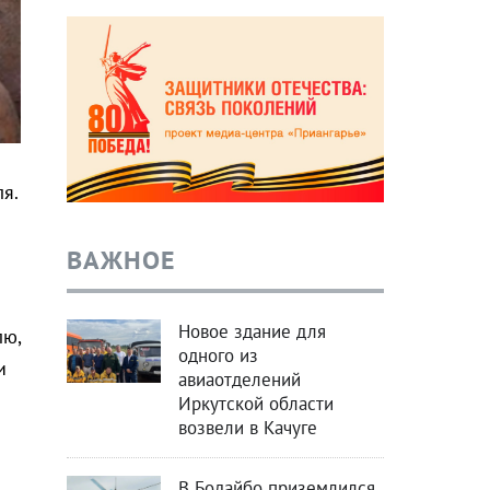
я.
ВАЖНОЕ
Новое здание для
лю,
одного из
и
авиаотделений
Иркутской области
возвели в Качуге
В Бодайбо приземлился