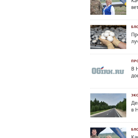
Ка
ве
БЛ
Пр
лу
ПР
В 
до
ЭК
Де
в 
БЛ
Ка