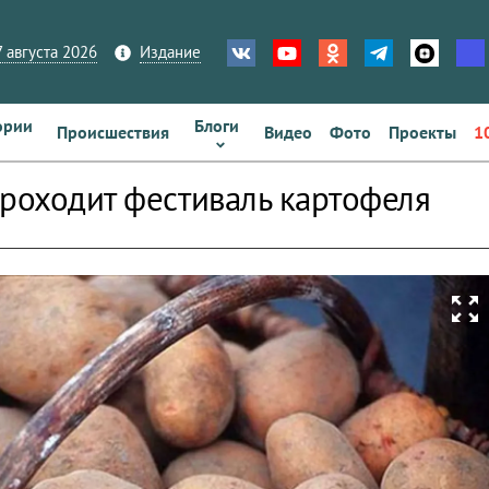
 августа 2026
Издание
ории
Блоги
Происшествия
Видео
Фото
Проекты
1
проходит фестиваль картофеля
zoom_out_map