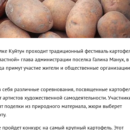
елке Куйтун проходит традиционный фестиваль картофел
астной» глава администрации поселка Галина Манух, в
ода примут участие жители и общественные организации
в себя различные соревнования, посвященные картофе
т артистов художественной самодеятельности
. Участник
ят поделки из природного материала, жюри выберет
ту.
е пройдет конкурс на самый крупный картофель. Этот