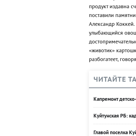
продукт издавна с
поставили памятни
Александр Коккей.
улыбающийся овощ 
достопримечатель
«животик» картошк
разбогатеет, говор
ЧИТАЙТЕ Т
Капремонт детско
Куйтунская РБ: к
Главой поселка Ку