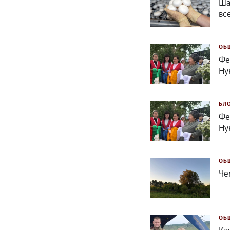
Ша
вс
ОБ
Фе
Ну
БЛ
Фе
Ну
ОБ
Че
ОБ