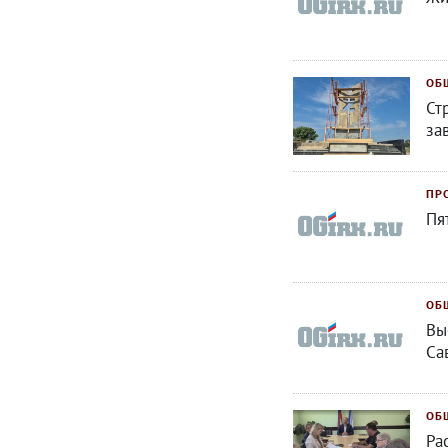
ОБ
Ст
за
ПР
Пя
ОБ
Вы
Са
ОБ
Ра