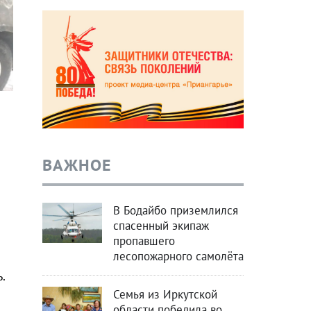
ВАЖНОЕ
В Бодайбо приземлился
спасенный экипаж
пропавшего
лесопожарного самолёта
.
Семья из Иркутской
области победила во