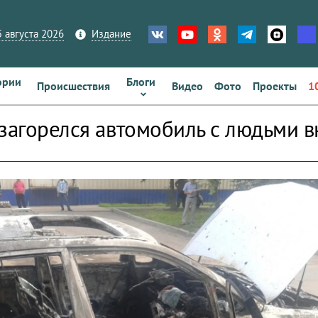
 августа 2026
Издание
ории
Блоги
Происшествия
Видео
Фото
Проекты
1
 загорелся автомобиль с людьми в
zoom_out_map