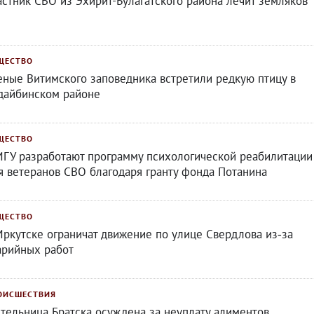
астник СВО из Эхирит-Булагатского района лечит земляков
ЩЕСТВО
еные Витимского заповедника встретили редкую птицу в
дайбинском районе
ЩЕСТВО
ИГУ разработают программу психологической реабилитации
я ветеранов СВО благодаря гранту фонда Потанина
ЩЕСТВО
Иркутске ограничат движение по улице Свердлова из‑за
арийных работ
ОИСШЕСТВИЯ
тельница Братска осуждена за неуплату алиментов