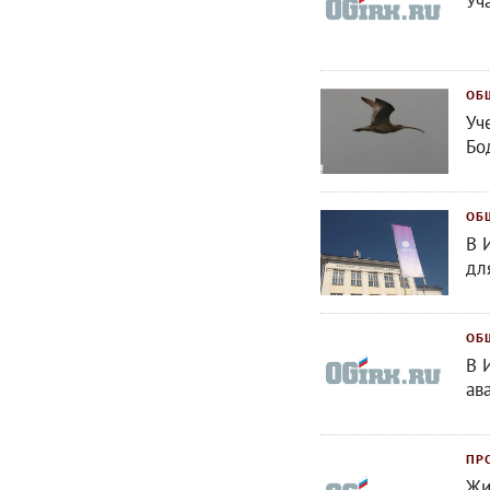
Уч
ОБ
Уч
Бо
ОБ
В 
дл
ОБ
В 
ав
ПР
Жи