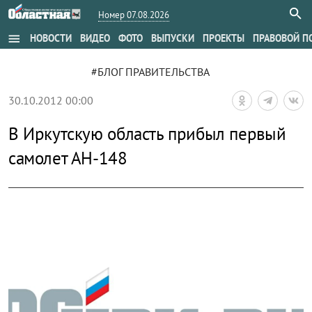
Номер 07.08.2026
menu
НОВОСТИ
ВИДЕО
ФОТО
ВЫПУСКИ
ПРОЕКТЫ
ПРАВОВОЙ П
#БЛОГ ПРАВИТЕЛЬСТВА
30.10.2012 00:00
В Иркутскую область прибыл первый
самолет АН-148
zoom_out_map