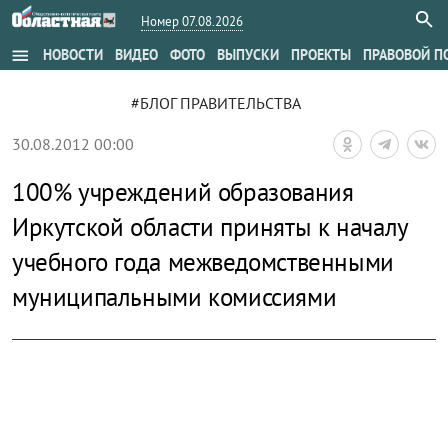
Номер 07.08.2026
menu
НОВОСТИ
ВИДЕО
ФОТО
ВЫПУСКИ
ПРОЕКТЫ
ПРАВОВОЙ П
#БЛОГ ПРАВИТЕЛЬСТВА
30.08.2012 00:00
100% учреждений образования
Иркутской области приняты к началу
учебного года межведомственными
муниципальными комиссиями
zoom_out_map