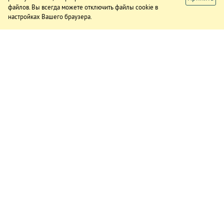
файлов. Вы всегда можете отключить файлы cookie в
настройках Вашего браузера.
ИЗДАНИЕ
О газете
Подписка
Реклама в газете
Реклама на сайте