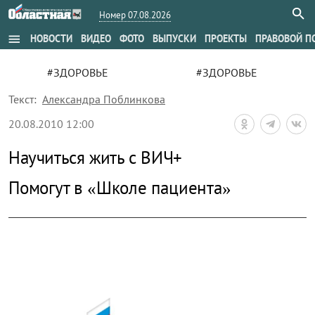
Номер 07.08.2026
menu
НОВОСТИ
ВИДЕО
ФОТО
ВЫПУСКИ
ПРОЕКТЫ
ПРАВОВОЙ П
#ЗДОРОВЬЕ
#ЗДОРОВЬЕ
Текст:
Александра Поблинкова
20.08.2010 12:00
Научиться жить с ВИЧ+
Помогут в «Школе пациента»
zoom_out_map