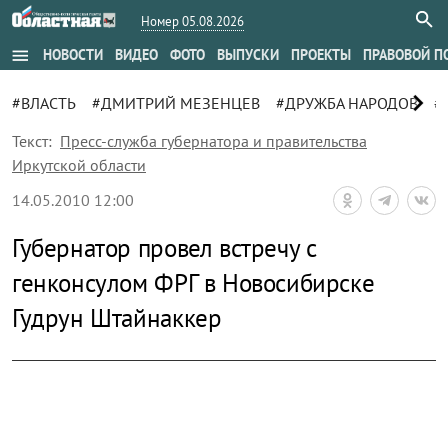
Номер 05.08.2026
menu
НОВОСТИ
ВИДЕО
ФОТО
ВЫПУСКИ
ПРОЕКТЫ
ПРАВОВОЙ П
chevron_right
#ВЛАСТЬ
#ДМИТРИЙ МЕЗЕНЦЕВ
#ДРУЖБА НАРОДОВ
#
Текст:
Пресс-служба губернатора и правительства
Иркутской области
14.05.2010 12:00
Губернатор провел встречу с
генконсулом ФРГ в Новосибирске
Гудрун Штайнаккер
zoom_out_map