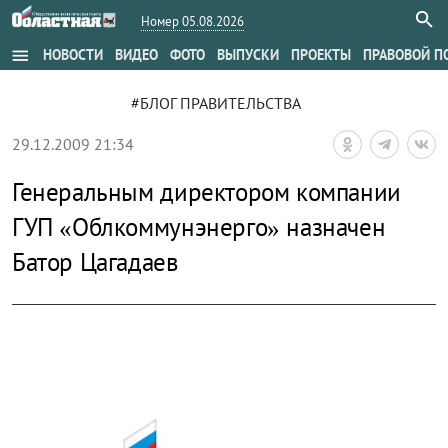
Номер 05.08.2026
menu
НОВОСТИ
ВИДЕО
ФОТО
ВЫПУСКИ
ПРОЕКТЫ
ПРАВОВОЙ П
#БЛОГ ПРАВИТЕЛЬСТВА
29.12.2009 21:34
Генеральным директором компании
ГУП «Облкоммунэнерго» назначен
Батор Цагадаев
zoom_out_map