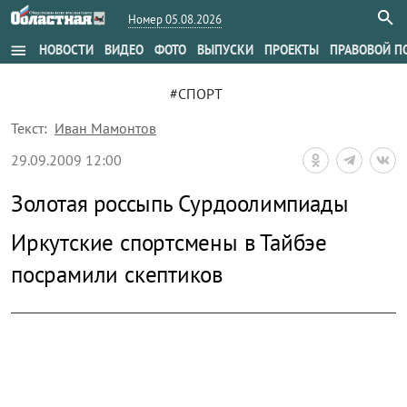
Номер 05.08.2026
menu
НОВОСТИ
ВИДЕО
ФОТО
ВЫПУСКИ
ПРОЕКТЫ
ПРАВОВОЙ П
#СПОРТ
Текст:
Иван Мамонтов
29.09.2009 12:00
Золотая россыпь Сурдоолимпиады
Иркутские спортсмены в Тайбэе
посрамили скептиков
zoom_out_map