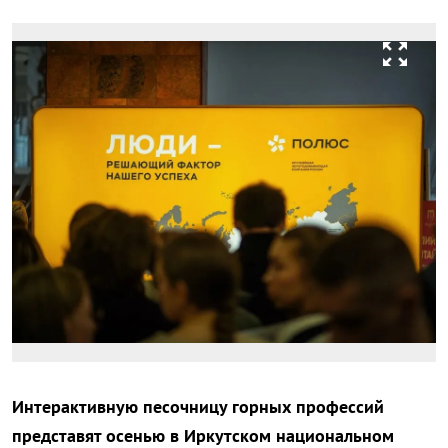
zoom_out_map
Интерактивную песочницу горных профессий
представят осенью в Иркутском национальном