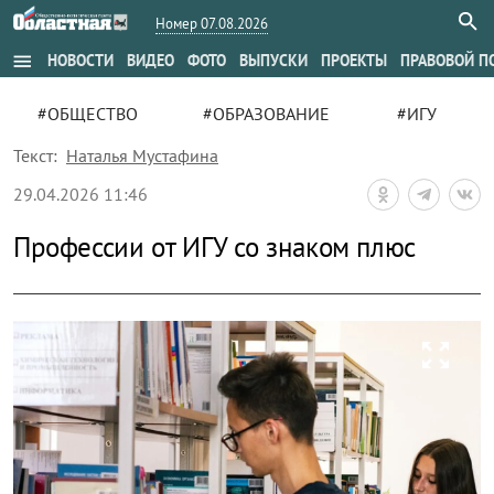
Номер 07.08.2026
menu
НОВОСТИ
ВИДЕО
ФОТО
ВЫПУСКИ
ПРОЕКТЫ
ПРАВОВОЙ П
#ОБЩЕСТВО
#ОБРАЗОВАНИЕ
#ИГУ
Текст:
Наталья Мустафина
29.04.2026 11:46
Профессии от ИГУ со знаком плюс
zoom_out_map